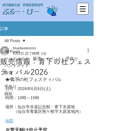
​就労継続支援 多機能型事業所
​ぶるー・びー
記事
All Posts
bluebeekonno
All Posts
6月2日
読了時間: 1分
ハンドメイド 販売 イベント 手作り
販売情報：青下の杜フェス
ハンドメイド
ティバル2026
販売
★青下の杜フェスティバル
イベント
手作り
日付：2026年6月6日(土)
福祉
時間：10時～15時
場所：仙台市水道記念館・青下水源地
　　（仙台市青葉区熊ケ根字大原道地内）
地図
※荒天時は中止予定