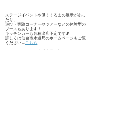
ステージイベントや働くくるまの展示があっ
たり、
遊び・実験コーナーやツアーなどの体験型の
ブースもあります！
キッチンカーも各種出店予定です🎵
詳しくは仙台市水道局のホームページもご覧
ください→
こちら
ぶるー・びーでは定番商品に加えて、
コッペさんのクッキーも販売予定！
そして今回…ガチャガチャも初登場します😊
とっても楽しいイベントなので、
°˖✧ぜひお立ち寄りください✧˖°
ハンドメイド
販売
イベント